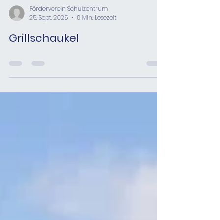
Förderverein Schulzentrum
25. Sept. 2025
0 Min. Lesezeit
Grillschaukel